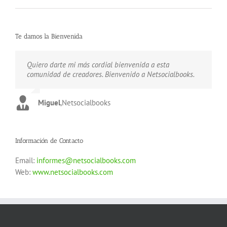
Te damos la Bienvenida
Quiero darte mi más cordial bienvenida a esta
Estamos aquí para ayudarte a publicar tus creaciones.
Unete a nuestra Comunidad de escritores. Bienvenido a
comunidad de creadores. Bienvenido a Netsocialbooks.
Bienvenido a Netsocialbooks.
Netsocialbooks.
Miguel
Carlos
Gustavo
,
Netsocialbooks
,
Netsocialbooks
,
Netsocialbooks
Información de Contacto
Email:
informes@netsocialbooks.com
Web:
www.netsocialbooks.com