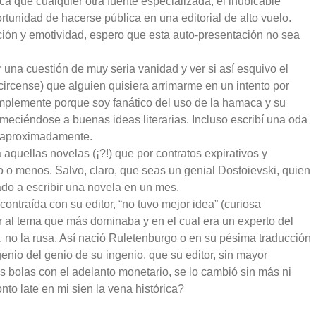
ca que cualquier otra fuente especializada, el inubicable
ortunidad de hacerse pública en una editorial de alto vuelo.
ión y emotividad, espero que esta auto-presentación no sea
una cuestión de muy seria vanidad y ver si así esquivo el
circense) que alguien quisiera arrimarme en un intento por
plemente porque soy fanático del uso de la hamaca y su
meciéndose a buenas ideas literarias. Incluso escribí una oda
s, aproximadamente.
aquellas novelas (¡?!) que por contratos expirativos y
o o menos. Salvo, claro, que seas un genial Dostoievski, quien
do a escribir una novela en un mes.
ontraída con su editor, “no tuvo mejor idea” (curiosa
ir al tema que más dominaba y en el cual era un experto del
e, no la rusa. Así nació Ruletenburgo o en su pésima traducción
genio del genio de su ingenio, que su editor, sin mayor
s bolas con el adelanto monetario, se lo cambió sin más ni
nto late en mi sien la vena histórica?