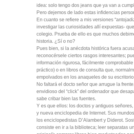
idea: solo tengo dos jeans que ya van a cump
Pero dejemos de lado estas infidencias perso
En cuanto se refiere a mis versiones “antojadi
investigar las curiosidades allí expuestas- 
colegio. Prueba de ello es que muchos debimo
historia. ¿Sí o no?
Pues bien, si la anécdota histórica fuera acu
reconocérsele ciertos rasgos interesantes; pu
información rigurosa, fácilmente comprobable 
práctico) o en libros de consulta que, norma
empolvados en los anaqueles de su escritorio
No faltará el docto señor que arrugue la frente
envidioso del “click” del ordenador que desapa
sabe cribar bien las fuentes.
Y es que ellos: los doctos y antiguos señores,
y nueva enciclopedia de Internet. Sus mundos 
los enciclopedistas D’Alambert y Diderot. Sos
consiste en ir a la biblioteca; leer separatas 