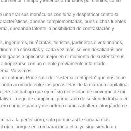
or don señor Tiempo y tenerlos arrumados por cientos, como
 uno tirar sus monóculos con furia y despotricar contra tal
características, apenas complementarias, pues dichas fuentes
ma, quedando latente la posibilidad de contrastación y
ingenieros, burócratas, floristas, jardineros o veterinarios,
dinero en consultas y, cada vez más, se ven desafiados por
 obligados a aplicarse mejor en el momento de sustentar sus
 a tropezarse con un cliente previamente informado.
tema. Volvamos.
i entorno. Pude salir del “sistema centrípeto” que nos tiene
ando acomodo entre las pocas tetas de la marrana capitalina
io jefe. Un trabajo que ejercí sin necesidad de moverme de mi
elativo. Luego de cumplir mi primer año de sostenido trabajo en
apicero como espada y me ordenó como caballero, otorgándome
omina a la perfección), solo porque así le sonaba más
nal oído, porque en comparación a ella, yo sigo siendo un