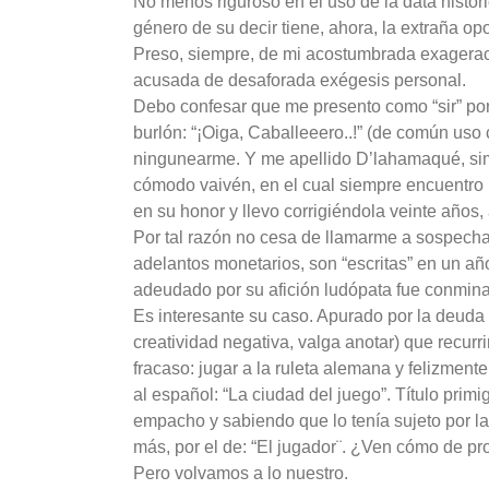
No menos riguroso en el uso de la data históri
género de su decir tiene, ahora, la extraña op
Preso, siempre, de mi acostumbrada exagerac
acusada de desaforada exégesis personal.
Debo confesar que me presento como “sir” por 
burlón: “¡Oiga, Caballeeero..!” (de común uso 
ningunearme. Y me apellido D’lahamaqué, sim
cómodo vaivén, en el cual siempre encuentro 
en su honor y llevo corrigiéndola veinte año
Por tal razón no cesa de llamarme a sospecha 
adelantos monetarios, son “escritas” en un añ
adeudado por su afición ludópata fue conmina
Es interesante su caso. Apurado por la deuda c
creatividad negativa, valga anotar) que recurr
fracaso: jugar a la ruleta alemana y felizment
al español: “La ciudad del juego”. Título primi
empacho y sabiendo que lo tenía sujeto por la
más, por el de: “El jugador¨. ¿Ven cómo de pro
Pero volvamos a lo nuestro.