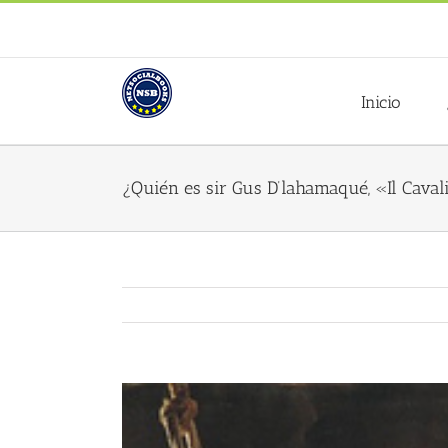
Saltar
al
contenido
Inicio
¿Quién es sir Gus D’lahamaqué, «Il Caval
Ver
imagen
más