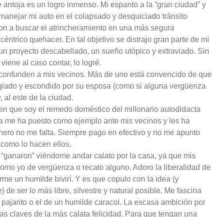
antoja es un logro inmenso. Mi espanto a la “gran ciudad” y
 manejar mi auto en el colapsado y desquiciado tránsito
aron a buscar el atrincheramiento en una más segura
éntrico quehacer. En tal objetivo se distrajo gran parte de mi
 un proyecto descabellado, un sueño utópico y extraviado. Sin
ene al caso contar, lo logré.
r, confunden a mis vecinos. Más de uno está convencido de que
ugiado y escondido por su esposa (como si alguna vergüenza
 al este de la ciudad.
n que soy el remedo doméstico del millonario autodidacta
 me ha puesto como ejemplo ante mis vecinos y les ha
nero no me falta. Siempre pago en efectivo y no me apunto
como lo hacen ellos.
“ganaron” viéndome andar calato por la casa, ya que mis
como yo de vergüenza o recato alguno. Adoro la liberalidad de
rme un humilde bivirí. Y es que copulo con la idea (y
de ser lo más libre, silvestre y natural posible. Me fascina
n pajarito o el de un humilde caracol. La escasa ambición por
as claves de la más calata felicidad. Para que tengan una