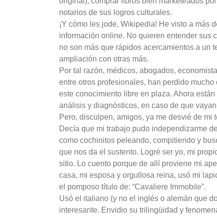
original); comprar libros bien marketeados p
notarios de sus logros culturales.
¡Y cómo les jode, Wikipedia! He visto a más de
información online. No quieren entender sus 
no son más que rápidos acercamientos a un te
ampliación con otras más.
Por tal razón, médicos, abogados, economistas, 
entre otros profesionales, han perdido mucho 
este conocimiento libre en plaza. Ahora están
análisis y diagnósticos, en caso de que vayan
Pero, disculpen, amigos, ya me desvié de mi 
Decía que mi trabajo pudo independizarme de m
como cochinitos peleando, compitiendo y busc
que nos da el sustento. Logré ser yo, mi prop
sitio. Lo cuento porque de allí proviene mi ap
casa, mi esposa y orgullosa reina, usó mi l
el pomposo título de: “Cavaliere Immobile”.
Usó el italiano (y no el inglés o alemán que d
interesante. Envidio su trilingüidad y fenome