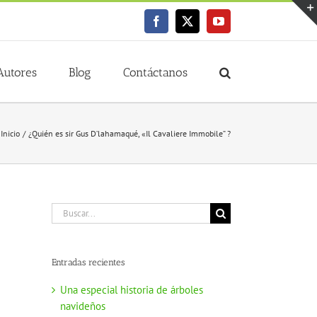
Facebook
X
YouTube
Autores
Blog
Contáctanos
Inicio
¿Quién es sir Gus D’lahamaqué, «Il Cavaliere Immobile” ?
Buscar:
Entradas recientes
Una especial historia de árboles
navideños