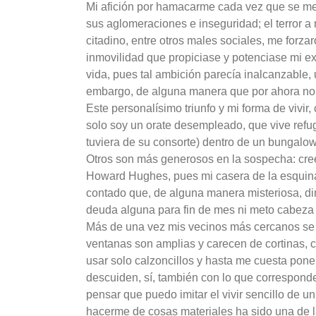
Mi afición por hamacarme cada vez que se me 
sus aglomeraciones e inseguridad; el terror a
citadino, entre otros males sociales, me forz
inmovilidad que propiciase y potenciase mi exc
vida, pues tal ambición parecía inalcanzable,
embargo, de alguna manera que por ahora no vi
Este personalísimo triunfo y mi forma de vivi
solo soy un orate desempleado, que vive ref
tuviera de su consorte) dentro de un bungalow,
Otros son más generosos en la sospecha: cree
Howard Hughes, pues mi casera de la esquina
contado que, de alguna manera misteriosa, di
deuda alguna para fin de mes ni meto cabeza 
Más de una vez mis vecinos más cercanos se 
ventanas son amplias y carecen de cortinas, 
usar solo calzoncillos y hasta me cuesta pone
descuiden, sí, también con lo que corresponde) 
pensar que puedo imitar el vivir sencillo de u
hacerme de cosas materiales ha sido una de l