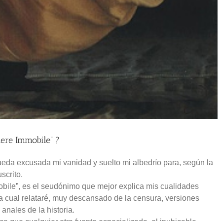
iere Immobile” ?
eda excusada mi vanidad y suelto mi albedrío para, según la
scrito.
obile”, es el seudónimo que mejor explica mis cualidades
 cual relataré, muy descansado de la censura, versiones
 anales de la historia.