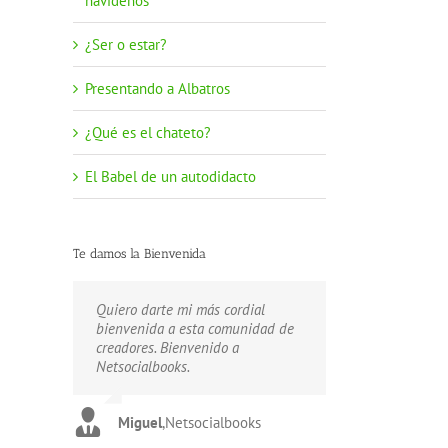
navideños
¿Ser o estar?
Presentando a Albatros
¿Qué es el chateto?
El Babel de un autodidacto
Te damos la Bienvenida
Quiero darte mi más cordial
Estamos aquí para ayudarte a
Unete a nuestra Comunidad de
bienvenida a esta comunidad de
publicar tus creaciones.
escritores. Bienvenido a
creadores. Bienvenido a
Bienvenido a Netsocialbooks.
Netsocialbooks.
Netsocialbooks.
Carlos
Gustavo
,
Netsocialbooks
,
Netsocialbooks
Miguel
,
Netsocialbooks