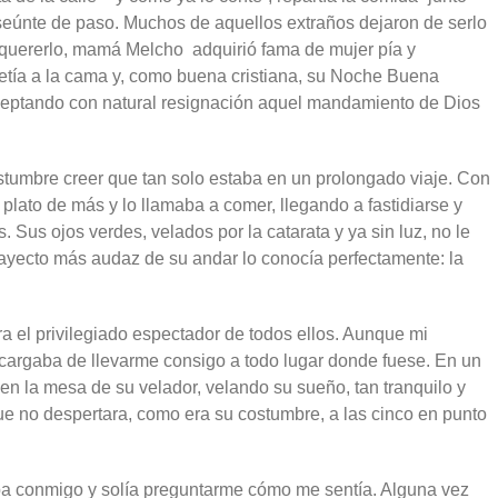
anseúnte de paso. Muchos de aquellos extraños dejaron de serlo
n quererlo, mamá Melcho adquirió fama de mujer pía y
metía a la cama y, como buena cristiana, su Noche Buena
aceptando con natural resignación aquel mandamiento de Dios
stumbre creer que tan solo estaba en un prolongado viaje. Con
 plato de más y lo llamaba a comer, llegando a fastidiarse y
 Sus ojos verdes, velados por la catarata y ya sin luz, no le
trayecto más audaz de su andar lo conocía perfectamente: la
a el privilegiado espectador de todos ellos. Aunque mi
cargaba de llevarme consigo a todo lugar donde fuese. En un
 en la mesa de su velador, velando su sueño, tan tranquilo y
 no despertara, como era su costumbre, a las cinco en punto
aba conmigo y solía preguntarme cómo me sentía. Alguna vez