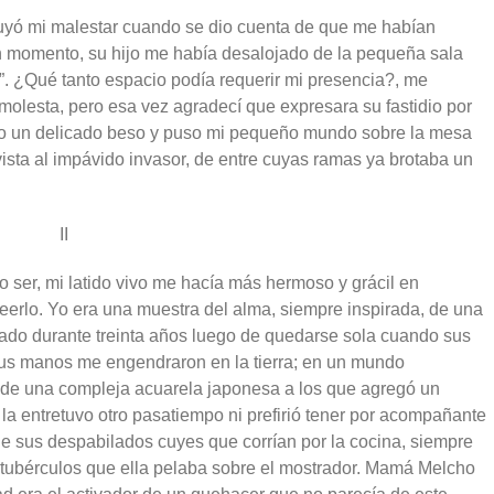
uyó mi malestar cuando se dio cuenta de que me habían
un momento, su hijo me había desalojado de la pequeña sala
. ¿Qué tanto espacio podía requerir mi presencia?, me
molesta, pero esa vez agradecí que expresara su fastidio por
 dio un delicado beso y puso mi pequeño mundo sobre la mesa
vista al impávido invasor, de entre cuyas ramas ya brotaba un
II
 ser, mi latido vivo me hacía más hermoso y grácil en
reerlo. Yo era una muestra del alma, siempre inspirada, de una
ado durante treinta años luego de quedarse sola cuando sus
 Sus manos me engendraron en la tierra; en un mundo
os de una compleja acuarela japonesa a los que agregó un
 la entretuvo otro pasatiempo ni prefirió tener por acompañante
de sus despabilados cuyes que corrían por la cocina, siempre
s tubérculos que ella pelaba sobre el mostrador. Mamá Melcho