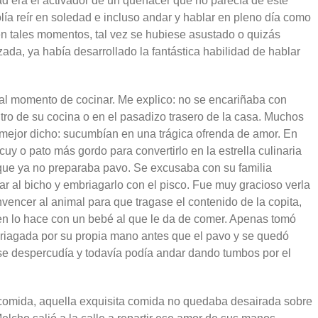
ad era el activador de un quehacer que no parecía de este
ía reír en soledad e incluso andar y hablar en pleno día como
en tales momentos, tal vez se hubiese asustado o quizás
ada, ya había desarrollado la fantástica habilidad de hablar
l momento de cocinar. Me explico: no se encariñaba con
tro de su cocina o en el pasadizo trasero de la casa. Muchos
a; mejor dicho: sucumbían en una trágica ofrenda de amor. En
uy o pato más gordo para convertirlo en la estrella culinaria
 que ya no preparaba pavo. Se excusaba con su familia
ar al bicho y embriagarlo con el pisco. Fue muy gracioso verla
nvencer al animal para que tragase el contenido de la copita,
ien lo hace con un bebé al que le da de comer. Apenas tomó
agada por su propia mano antes que el pavo y se quedó
se despercudía y todavía podía andar dando tumbos por el
a comida, aquella exquisita comida no quedaba desairada sobre