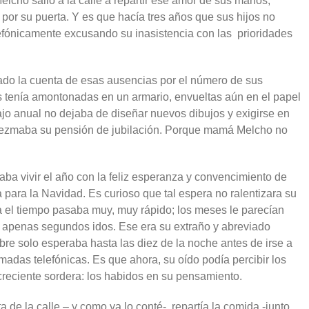
ho salió a la calle a repartir ese amor de sus manos,
 por su puerta. Y es que hacía tres años que sus hijos no
efónicamente excusando su inasistencia con las prioridades
do la cuenta de esas ausencias por el número de sus
es tenía amontonadas en un armario, envueltas aún en el papel
ajo anual no dejaba de diseñar nuevos dibujos y exigirse en
diezmaba su pensión de jubilación. Porque mamá Melcho no
taba vivir el año con la feliz esperanza y convencimiento de
a para la Navidad. Es curioso que tal espera no ralentizara su
lla el tiempo pasaba muy, muy rápido; los meses le parecían
, apenas segundos idos. Ese era su extraño y abreviado
bre solo esperaba hasta las diez de la noche antes de irse a
amadas telefónicas. Es que ahora, su oído podía percibir los
eciente sordera: los habidos en su pensamiento.
 de la calle – y como ya lo conté-, repartía la comida -junto