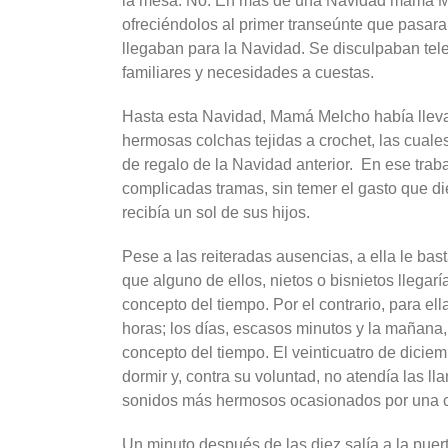
la mesa. No. En más de una Navidad mamá Melc
ofreciéndolos al primer transeúnte que pasara
llegaban para la Navidad. Se disculpaban tel
familiares y necesidades a cuestas.
Hasta esta Navidad, Mamá Melcho había lleva
hermosas colchas tejidas a crochet, las cual
de regalo de la Navidad anterior. En ese trab
complicadas tramas, sin temer el gasto que 
recibía un sol de sus hijos.
Pese a las reiteradas ausencias, a ella le bas
que alguno de ellos, nietos o bisnietos llegarí
concepto del tiempo. Por el contrario, para e
horas; los días, escasos minutos y la mañana
concepto del tiempo. El veinticuatro de diciem
dormir y, contra su voluntad, no atendía las ll
sonidos más hermosos ocasionados por una cr
Un minuto después de las diez salía a la puerta