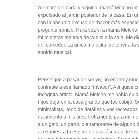
Siempre delicada y síquica, mamá Melcho int
expulsado al jardín posterior de la casa. En 
con la absurda excusa de “hacer más espacio”
pregunté irónico. Rara vez vi a mamá Melcho 
mí mientras me traía de vuelta a la sala. Me
del comedor. La única molestia fue tener a la 
sonido musical.
Pensé que a pesar de ser yo, un enano y mudo
contraste a ese llamado “invasor”. Así quise c
incógnita artista. Mamá Melcho me había cuid
hijos dejaron la casa grande que los cobijó.
minimalista, lleno de detalles vivos recread
nacimiento a mis pies. Felizmente para mí, no
a un gato, un perro, o enamorarse de alguno 
acezantes, a la espera de las cáscaras de lo