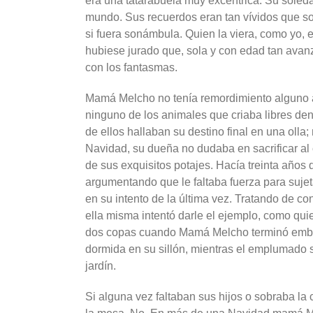
era una tatarabuela muy excéntrica. Su soled
mundo. Sus recuerdos eran tan vívidos que sol
si fuera sonámbula. Quien la viera, como yo, 
hubiese jurado que, sola y con edad tan avanz
con los fantasmas.
Mamá Melcho no tenía remordimiento alguno a
ninguno de los animales que criaba libres den
de ellos hallaban su destino final en una oll
Navidad, su dueña no dudaba en sacrificar al c
de sus exquisitos potajes. Hacía treinta años
argumentando que le faltaba fuerza para sujet
en su intento de la última vez. Tratando de co
ella misma intentó darle el ejemplo, como qu
dos copas cuando Mamá Melcho terminó embri
dormida en su sillón, mientras el emplumado 
jardín.
Si alguna vez faltaban sus hijos o sobraba l