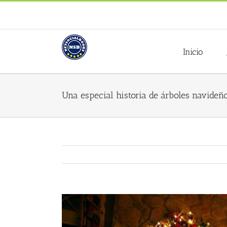
Saltar
al
contenido
Inicio
Una especial historia de árboles navideñ
Ver
imagen
más