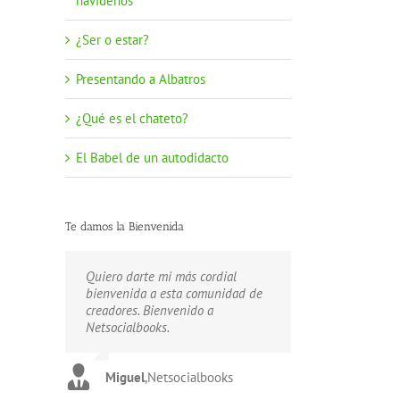
navideños
¿Ser o estar?
Presentando a Albatros
¿Qué es el chateto?
El Babel de un autodidacto
Te damos la Bienvenida
Quiero darte mi más cordial
Estamos aquí para ayudarte a
Unete a nuestra Comunidad de
bienvenida a esta comunidad de
publicar tus creaciones.
escritores. Bienvenido a
creadores. Bienvenido a
Bienvenido a Netsocialbooks.
Netsocialbooks.
Netsocialbooks.
Carlos
Gustavo
,
Netsocialbooks
,
Netsocialbooks
Miguel
,
Netsocialbooks