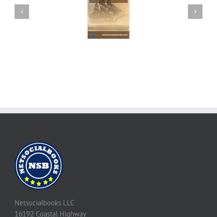
Netsocialbooks LLC
16192 Coastal Highway