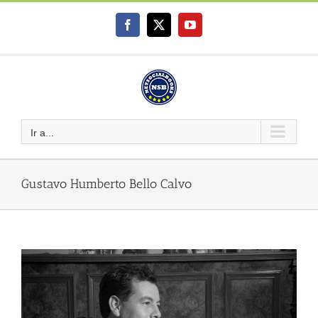
Saltar
al
Facebook
X
YouTube
contenido
Ir a...
Gustavo Humberto Bello Calvo