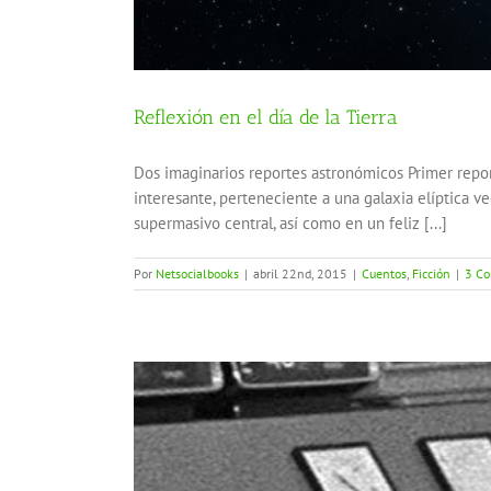
Reflexión en el día de la Tierra
Dos imaginarios reportes astronómicos Primer repor
interesante, perteneciente a una galaxia elíptica v
supermasivo central, así como en un feliz [...]
Por
Netsocialbooks
|
abril 22nd, 2015
|
Cuentos
,
Ficción
|
3 Co