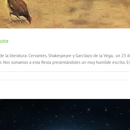
utor
e la literatura: Cervantes, Shakespeare y Garcilazo de la Vega, un 23 
. Nos sumamos a esta fiesta presentándoles un muy humilde escrito. Es