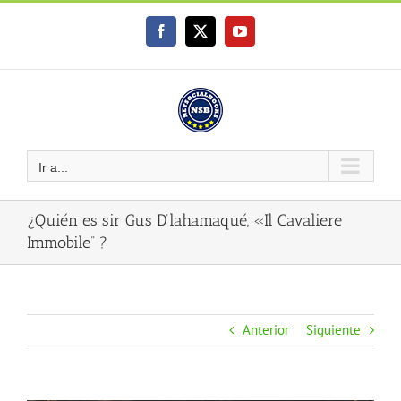
Saltar
al
Facebook
X
YouTube
contenido
Ir a...
¿Quién es sir Gus D’lahamaqué, «Il Cavaliere
Immobile” ?
Anterior
Siguiente