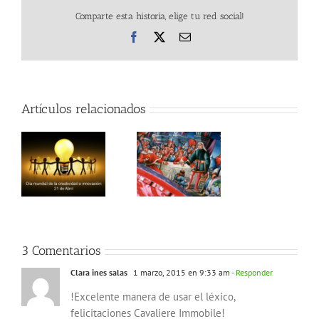
Comparte esta historia, elige tu red social!
Facebook
X
Correo
electrónico
Artículos relacionados
La verdadera
la
historia del
huevo de Colón
3 Comentarios
Clara ines salas
1 marzo, 2015 en 9:33 am
- Responder
!Excelente manera de usar el léxico,
felicitaciones Cavaliere Immobile!