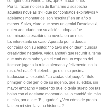
corrigiéndola veinte años, aproximadamente.
Por tal razón no cesa de llamarme a sospecha
aquellas novelas (¡?!) que por contratos expirativos y
adelantos monetarios, son “escritas” en un año o
menos. Salvo, claro, que seas un genial Dostoievski,
quien adeudado por su afición ludópata fue
conminado a escribir una novela en un mes.
Es interesante su caso. Apurado por la deuda
contraída con su editor, “no tuvo mejor idea” (curiosa
creatividad negativa, valga anotar) que recurrir al tema
que más dominaba y en el cual era un experto del
fracaso: jugar a la ruleta alemana y felizmente, no la
rusa. Así nació Ruletenburgo o en su pésima
traducción al español: “La ciudad del juego”. Título
primigenio del genio de su ingenio, que su editor, sin
mayor empacho y sabiendo que lo tenía sujeto por las
bolas con el adelanto monetario, se lo cambió sin más
ni más, por el de: “El jugador¨. ¿Ven cómo de pronto
late en mi sien la vena histórica?