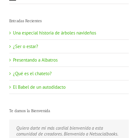
Entradas Recientes
Una especial historia de árboles navideños
¿Ser o estar?
Presentando a Albatros
¿Qué es el chateto?
El Babel de un autodidacto
Te damos la Bienvenida
Quiero darte mi más cordial bienvenida a esta
Estamos aquí para ayudarte a publicar tus creaciones.
Unete a nuestra Comunidad de escritores. Bienvenido a
comunidad de creadores. Bienvenido a Netsocialbooks.
Bienvenido a Netsocialbooks.
Netsocialbooks.