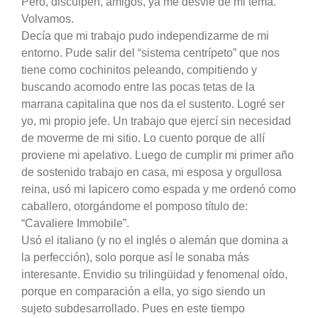
Pero, disculpen, amigos, ya me desvié de mi tema.
Volvamos.
Decía que mi trabajo pudo independizarme de mi
entorno. Pude salir del “sistema centrípeto” que nos
tiene como cochinitos peleando, compitiendo y
buscando acomodo entre las pocas tetas de la
marrana capitalina que nos da el sustento. Logré ser
yo, mi propio jefe. Un trabajo que ejercí sin necesidad
de moverme de mi sitio. Lo cuento porque de allí
proviene mi apelativo. Luego de cumplir mi primer año
de sostenido trabajo en casa, mi esposa y orgullosa
reina, usó mi lapicero como espada y me ordenó como
caballero, otorgándome el pomposo título de:
“Cavaliere Immobile”.
Usó el italiano (y no el inglés o alemán que domina a
la perfección), solo porque así le sonaba más
interesante. Envidio su trilingüidad y fenomenal oído,
porque en comparación a ella, yo sigo siendo un
sujeto subdesarrollado. Pues en este tiempo