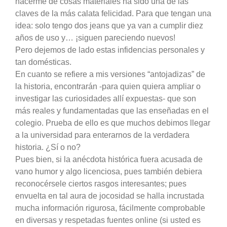
hacerme de cosas materiales ha sido una de las
claves de la más calata felicidad. Para que tengan una
idea: solo tengo dos jeans que ya van a cumplir diez
años de uso y… ¡siguen pareciendo nuevos!
Pero dejemos de lado estas infidencias personales y
tan domésticas.
En cuanto se refiere a mis versiones “antojadizas” de
la historia, encontrarán -para quien quiera ampliar o
investigar las curiosidades allí expuestas- que son
más reales y fundamentadas que las enseñadas en el
colegio. Prueba de ello es que muchos debimos llegar
a la universidad para enterarnos de la verdadera
historia. ¿Sí o no?
Pues bien, si la anécdota histórica fuera acusada de
vano humor y algo licenciosa, pues también debiera
reconocérsele ciertos rasgos interesantes; pues
envuelta en tal aura de jocosidad se halla incrustada
mucha información rigurosa, fácilmente comprobable
en diversas y respetadas fuentes online (si usted es